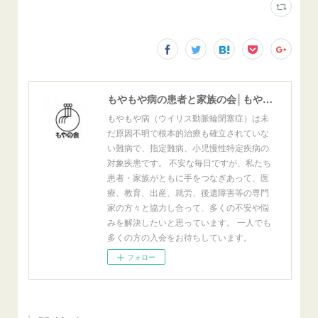
もやもや病の患者と家族の会│もやの会
もやもや病（ウイリス動脈輪閉塞症）は未
だ原因不明で根本的治療も確立されていな
い難病で、指定難病、小児慢性特定疾病の
対象疾患です。 不安な毎日ですが、私たち
患者・家族がともに手をつなぎあって、医
療、教育、出産、就労、後遺障害等の専門
家の方々と協力し合って、多くの不安や悩
みを解決したいと思っています。 一人でも
多くの方の入会をお待ちしています。
フォロー