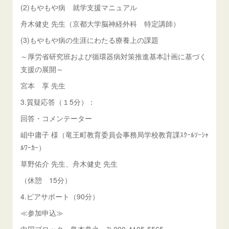
(2)もやもや病 就学支援マニュアル
舟木健史 先生（京都大学脳神経外科 特定講師）
(3)もやもや病の生涯にわたる療養上の課題
～厚労省研究班および循環器病対策推進基本計画に基づく
支援の展開～
宮本 享 先生
3.質疑応答（１5分）：
回答・コメンテーター
岨中庸子 様（竜王町教育委員会事務局学校教育課ｽｸｰﾙｿｰｼｬ
ﾙﾜｰｶｰ）
草野佑介 先生、舟木健史 先生
（休憩 15分）
4.ピアサポート（90分）
≪参加申込≫