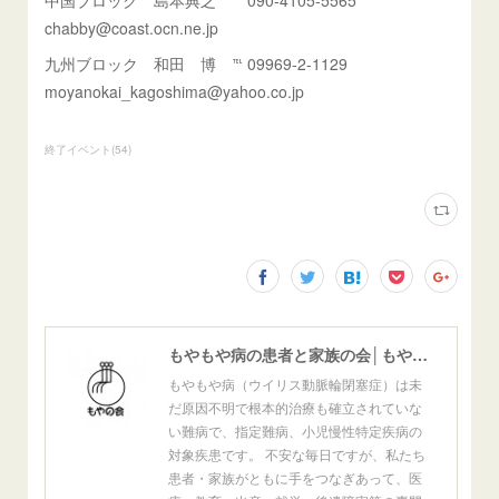
中国ブロック 島本典之 ℡ 090-4105-5565
chabby@coast.ocn.ne.jp
九州ブロック 和田 博 ℡ 09969-2-1129
moyanokai_kagoshima@yahoo.co.jp
終了イベント
(
54
)
もやもや病の患者と家族の会│もやの会
もやもや病（ウイリス動脈輪閉塞症）は未
だ原因不明で根本的治療も確立されていな
い難病で、指定難病、小児慢性特定疾病の
対象疾患です。 不安な毎日ですが、私たち
患者・家族がともに手をつなぎあって、医