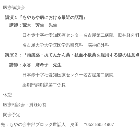
 医療講演会
講演１『もやもや病における最近の話題』
荒木 芳生 先生
字社愛知医療センター名古屋第二病院 脳神経外
学大学院医学系研究科 脳神経外科
講演２：『頭痛薬・抗てんかん薬・抗血小板薬を服用する際の注意
水谷 麻希子 先生
字社愛知医療センター名古屋第二病院
調剤課第二係長
 休憩
 医療相談会・質疑応答
 閉会予定
：もやの会中部ブロック世話人 奥田 ℡052-895-4907