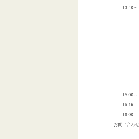
13:40～
講師：
日本赤十
名古屋大
講師：
日本赤十
薬剤部
15:00～
15:15～
16:00
お問い合わせ先