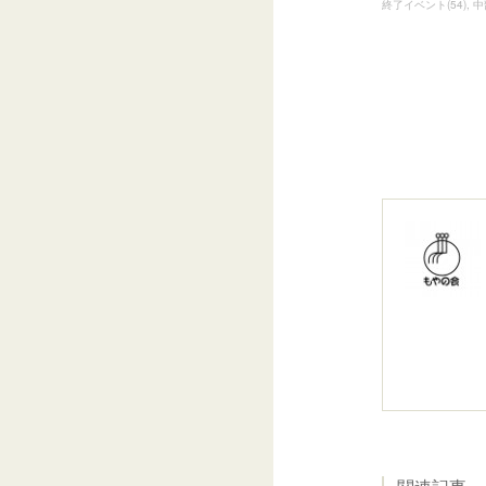
終了イベント
(
54
)
中