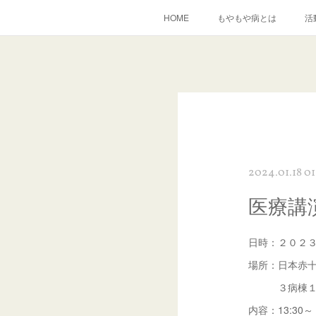
HOME
もやもや病とは
活
2024.01.18 01
医療講
日時：２０２３年
場所：日本赤
３病棟１階
内容：13:30