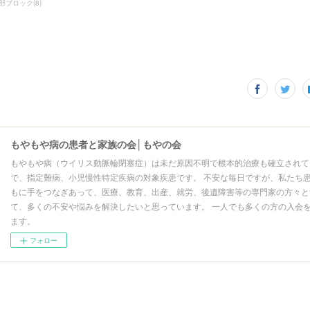
部ブロック
(
8
)
もやもや病の患者と家族の会│もやの会
もやもや病（ウイリス動脈輪閉塞症）は未だ原因不明で根本的治療も確立されて
で、指定難病、小児慢性特定疾病の対象疾患です。 不安な毎日ですが、私たち
もに手をつなぎあって、医療、教育、出産、就労、後遺障害等の専門家の方々と
て、多くの不安や悩みを解決したいと思っています。 一人でも多くの方の入会
ます。
フォロー