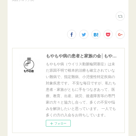
もやもや病の患者と家族の会│もやの会
もやもや病（ウイリス動脈輪閉塞症）は未
だ原因不明で根本的治療も確立されていな
い難病で、指定難病、小児慢性特定疾病の
対象疾患です。 不安な毎日ですが、私たち
患者・家族がともに手をつなぎあって、医
療、教育、出産、就労、後遺障害等の専門
家の方々と協力し合って、多くの不安や悩
みを解決したいと思っています。 一人でも
多くの方の入会をお待ちしています。
フォロー