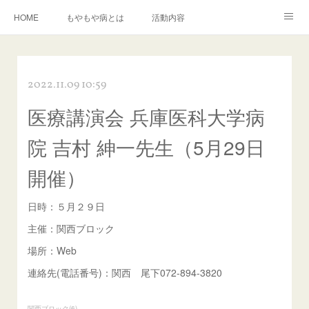
HOME
もやもや病とは
活動内容
もやもや病に関する資料の紹介
イベント情報
運営組織
2022.11.09 10:59
入会について
お問い合わせ
医療講演会 兵庫医科大学病
院 吉村 紳一先生（5月29日
開催）
日時：５月２９日
主催：関西ブロック
場所：Web
連絡先(電話番号)：関西 尾下072-894-3820
関西ブロック
(
6
)