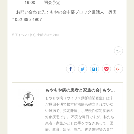
16:00 閉会予定
お問い合わせ先：もやの会中部ブロック世話人 奥田
℡052-895-4907
終了イベント
(
54
)
中部ブロック
(
8
)
もやもや病の患者と家族の会│もやの会
もやもや病（ウイリス動脈輪閉塞症）は未
だ原因不明で根本的治療も確立されていな
い難病で、指定難病、小児慢性特定疾病の
対象疾患です。 不安な毎日ですが、私たち
患者・家族がともに手をつなぎあって、医
療、教育、出産、就労、後遺障害等の専門