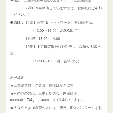
（ZOOMも準備していますので、お気軽にご参加
ください。）
◆講師：【1部】三重TBIネットワーク 古謝由美 氏
（13:00～13:50 ZOOMにて）
【休憩】13:50～14:00
【2部】中京病院脳神経外科部長 高須俊太郎 先
生
（14:00～15:30頃 会場にて）
お申込み
★三重県ブロック会員 往復はがきにて
★その他の方は、三重もやの会 内藤陽子
chama0117@gmail.com までお願いします。
★ＺＯＯＭ参加希望の方には、後日、IDとパスワードをお