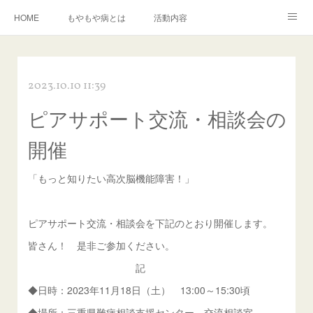
HOME
もやもや病とは
活動内容
もやもや病に関する資料の紹介
イベント情報
運営組織
2023.10.10 11:39
入会について
お問い合わせ
ピアサポート交流・相談会の
開催
「もっと知りたい高次脳機能障害！」
ピアサポート交流・相談会を下記のとおり開催します。
皆さん！ 是非ご参加ください。
記
◆日時：2023年11月18日（土） 13:00～15:30頃
◆場所：三重県難病相談支援センター 交流相談室