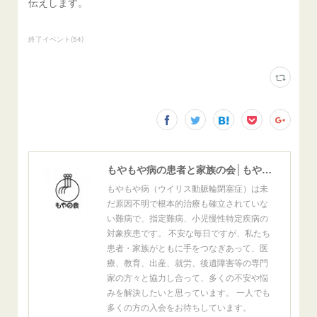
伝えします。
終了イベント
(
54
)
もやもや病の患者と家族の会│もやの会
もやもや病（ウイリス動脈輪閉塞症）は未
だ原因不明で根本的治療も確立されていな
い難病で、指定難病、小児慢性特定疾病の
対象疾患です。 不安な毎日ですが、私たち
患者・家族がともに手をつなぎあって、医
療、教育、出産、就労、後遺障害等の専門
家の方々と協力し合って、多くの不安や悩
みを解決したいと思っています。 一人でも
多くの方の入会をお待ちしています。