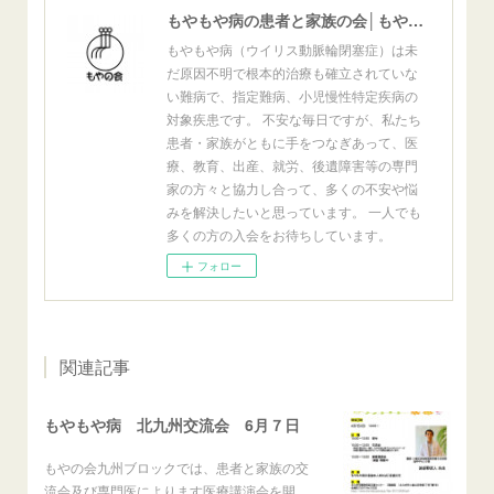
もやもや病の患者と家族の会│もやの会
もやもや病（ウイリス動脈輪閉塞症）は未
だ原因不明で根本的治療も確立されていな
い難病で、指定難病、小児慢性特定疾病の
対象疾患です。 不安な毎日ですが、私たち
患者・家族がともに手をつなぎあって、医
療、教育、出産、就労、後遺障害等の専門
家の方々と協力し合って、多くの不安や悩
みを解決したいと思っています。 一人でも
多くの方の入会をお待ちしています。
フォロー
関連記事
もやもや病 北九州交流会 6月７日
もやの会九州ブロックでは、患者と家族の交
流会及び専門医によります医療講演会を開…