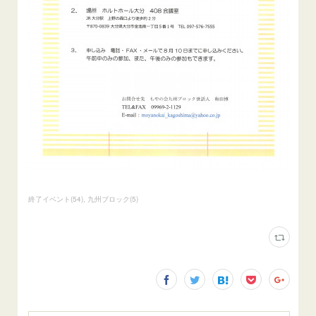
終了イベント
(
54
)
九州ブロック
(
5
)