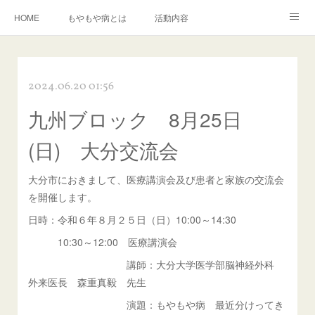
HOME
もやもや病とは
活動内容
もやもや病に関する資料の紹介
イベント情報
運営組織
2024.06.20 01:56
入会について
お問い合わせ
九州ブロック 8月25日
(日) 大分交流会
大分市におきまして、医療講演会及び患者と家族の交流会
を開催します。
日時：令和６年８月２５日（日）10:00～14:30
10:30～12:00 医療講演会
講師：大分大学医学部脳神経外科
外来医長 森重真毅 先生
演題：もやもや病 最近分けってき