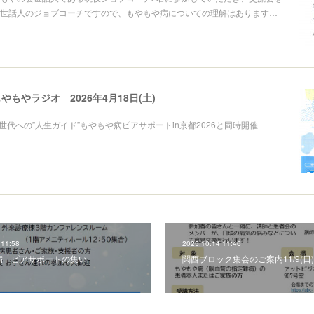
世話人のジョブコーチですので、もやもや病についての理解はあります…
もやラジオ 2026年4月18日(土)
世代への”人生ガイド”もやもや病ピアサポートin京都2026と同時開催
 11:58
2025.10.14 11:46
病 ピアサポートの集い
関西ブロック集会のご案内11/9(日)