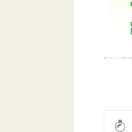
終了イベント
(
54
)
全