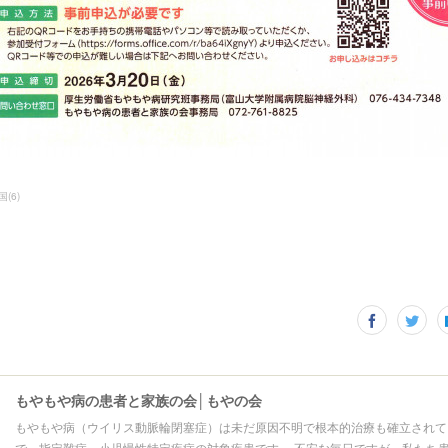
国
(
6
)
もやもや病の患者と家族の会│もやの会
もやもや病（ウイリス動脈輪閉塞症）は未だ原因不明で根本的治療も確立されて
で、指定難病、小児慢性特定疾病の対象疾患です。 不安な毎日ですが、私たち