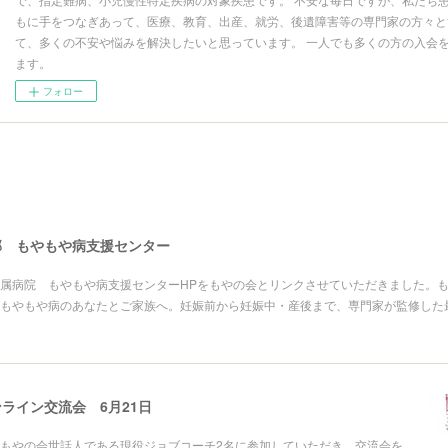
もに手をつなぎあって、医療、教育、出産、就労、後遺障害等の専門家の方々と
て、多くの不安や悩みを解決したいと思っています。 一人でも多くの方の入会
ます。
フォロー
部 もやもや病支援センター
属病院 もやもや病支援センターHPをもやの会とリンクさせていただきました。
もやもや病のあなたとご家族へ。妊娠前から妊娠中・産後まで、専門家が監修した
ライン交流会 6月21日
もやの会世話人である現役ジョブコーチ2名に参加していただき、交流会を