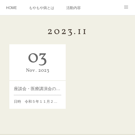
HOME
もやもや病とは
活動内容
もやもや病に関する資料の紹介
イベント情報
運営組織
2023
.
11
入会について
お問い合わせ
03
Nov
2023
座談会・医療講演会のお知らせ
日時 令和５年１１月２…