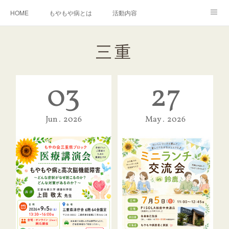
HOME
もやもや病とは
活動内容
もやもや病に関する資料の紹介
イベント情報
運営組織
三重
入会について
お問い合わせ
03
27
Jun
2026
May
2026