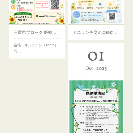
三重県ブロック 医療講演会 ９月５日
ミニランチ交流会in鈴鹿(三重県) 7月5日
会場・オンライン（zoom）
01
同…
Oct
2025